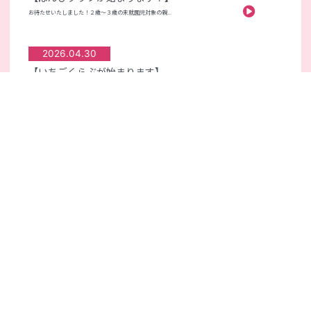
お待たせいたしました！２歳～３歳の未就園児対象の親...
2026.04.30
【いちごくらぶが始まります】
令和8年度いちごくらぶにご入会いただき、ありがとう...
姉妹園
南光幼稚園
南光第二幼稚園
南光紫陽幼稚園
南光シオン幼稚園
成田中央幼稚園
もみじが丘幼稚園
南光のぞみ保育園
学校法人 村山学園・おおとり学園